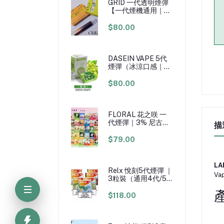
GRID 一代透明煙彈
【一代煙機通用｜煙
彈x3｜3%尼古丁｜
2.5ml大容量】
$80.00
DASEIN VAPE 5代
煙彈（冰涼口感｜適
用RELX 4/5/6代主
機｜3顆裝）
$80.00
FLORAL 花之咲 一
代煙彈｜3% 尼古丁
描
｜日本原廠煙油｜一
代煙機通用）
$79.00
L
Relx 悅刻5代煙彈 ｜
Va
3粒裝（通用4代/5
代/6代主機）3%尼
古丁含量
$118.00