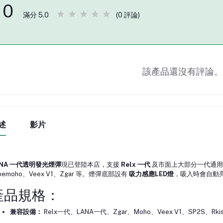
0
(0 評論)
滿分 5.0
該產品還沒有評論。
述
影片
ANA 一代透明發光煙彈
現已登陸本店，支援
Relx 一代
及市面上大部分一代通用電子
pemoho、Veex V1、Zgar 等。煙彈底部設有
吸力感應LED燈
，吸入時會自動
產品規格：
兼容設備：
Relx一代、LANA一代、Zgar、Moho、Veex V1、SP2S、Rki