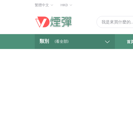
繁體中文
HKD
類別
(看全部)
首