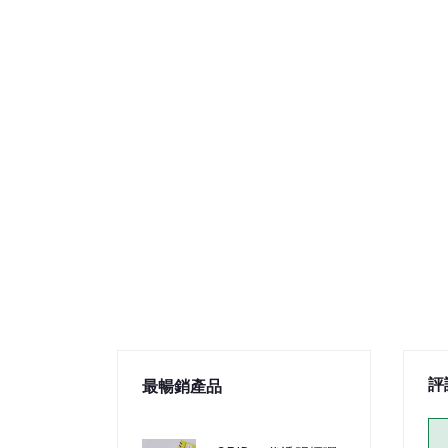
評
最暢銷產品