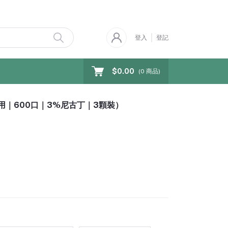
登入
登記
$0.00
(
0
商品)
通用｜600口｜3%尼古丁｜3顆裝）