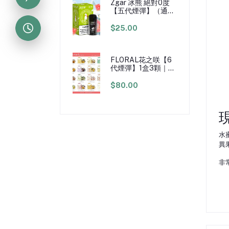
Zgar 冰熊 絕對0度
【五代煙彈】（通用
五代/六代煙機）｜
3% 尼古丁｜3顆裝
$25.00
｜每顆400口
FLORAL花之咲【6
代煙彈】1盒3顆｜
4/5/6代煙機通用｜
日本原廠煙油
$80.00
水
異
非