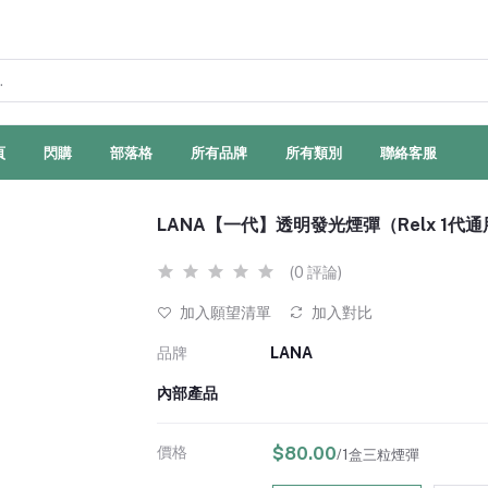
頁
閃購
部落格
所有品牌
所有類別
聯絡客服
LANA【一代】透明發光煙彈（Relx 1代
(0 評論)
加入願望清單
加入對比
品牌
LANA
內部產品
價格
$80.00
/1盒三粒煙彈