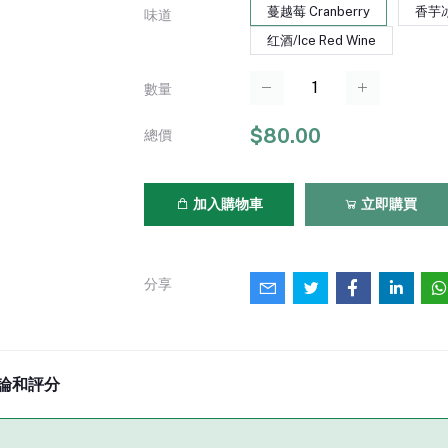
蔓越莓 Cranberry
香芋冰淇
味道
红酒/Ice Red Wine
數量
$80.00
總價
加入購物車
立即購買
分享
論和評分