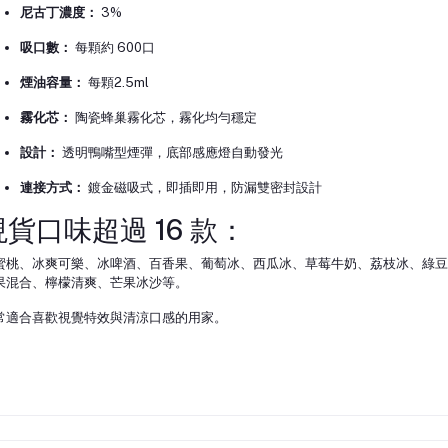
尼古丁濃度：
3%
吸口數：
每顆約 600口
煙油容量：
每顆2.5ml
霧化芯：
陶瓷蜂巢霧化芯，霧化均勻穩定
設計：
透明鴨嘴型煙彈，底部感應燈自動發光
連接方式：
鍍金磁吸式，即插即用，防漏雙密封設計
現貨口味超過 16 款：
蜜桃、冰爽可樂、冰啤酒、百香果、葡萄冰、西瓜冰、草莓牛奶、荔枝冰、綠豆
果混合、檸檬清爽、芒果冰沙等。
常適合喜歡視覺特效與清涼口感的用家。