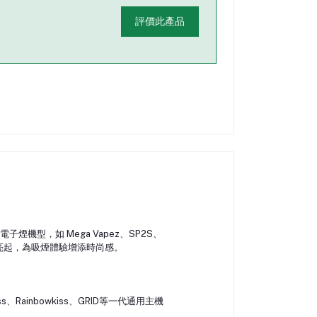
評價此產品
煙機型，如 Mega Vapez、SP2S、
亮起，為吸煙體驗增添時尚感。
ss、Rainbowkiss、GRID等一代通用主機