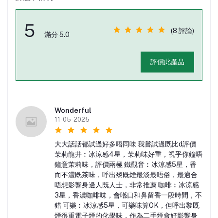
5
(8 評論)
滿分 5.0
評價此產品
Wonderful
11-05-2025
大大話話都試過好多唔同味 我嘗試過既比d評價
茉莉龍井︰冰涼感4星，茉莉味好重，視乎你鐘唔
鐘意茉莉味，評價兩極 鐵觀音︰冰涼感5星，香
而不濃既茶味，呼出黎既煙最淡最唔俗，最適合
唔想影響身邊人既人士，非常推薦 咖啡︰冰涼感
3星，香濃咖啡味，會喺口和鼻留香一段時間，不
錯 可樂︰冰涼感5星，可樂味算OK，但呼出黎既
煙很重電子煙的化學味，作為二手煙會好影響身