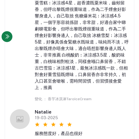
粟雪糕︰冰涼感4星，超香濃既粟米味，齒頰留
香，但呼出黎既煙很重味道，作為二手煙會好影
響身邊人，自己取捨 焦糖爆米花︰冰涼感4.5
星，一個字形容就係甜，非常甜，好適合家中睇
劇睇電影食，但呼出黎既煙很重味道，作為二手
煙會好影響身邊人，自己取捨 冰糖雪梨︰冰涼感
5星，好像真係食緊糖水既味道，味純而不淡，呼
出黎既煙亦唔會大味，適合唔想影響身邊人既人
士，非常推薦 白桃酸奶︰冰涼感3.5星，酸奶味
重，白桃味相對較淡，同樣會喺口鼻留香，不錯
古巴雪茄︰冰涼感1星，最無冰涼感既一款，但相
對會好重雪茄既煙味，口鼻留香亦非常持久，初
入口甚至會嗆喉，需時間習慣，但習慣後會愛
上，推薦
變化 ： 香芋冰淇淋TaroIceCream
Natalie
19-03-2025
服務態度好，產品也很好