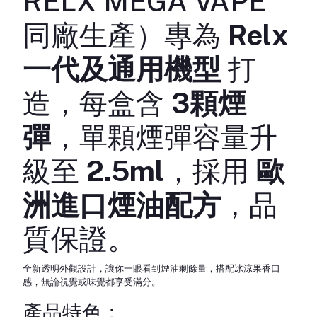
RELX MEGA VAPE
同廠生產）專為
Relx
一代及通用機型
打
造，每盒含
3顆煙
彈
，單顆煙彈容量升
級至
2.5ml
，採用
歐
洲進口煙油配方
，品
質保證。
全新透明外觀設計，讓你一眼看到煙油剩餘量，搭配冰涼果香口
感，無論視覺或味覺都享受滿分。
產品特色：