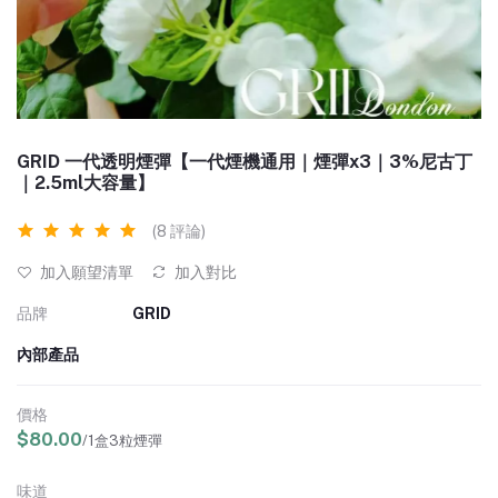
GRID 一代透明煙彈【一代煙機通用｜煙彈x3｜3%尼古丁
｜2.5ml大容量】
(8 評論)
加入願望清單
加入對比
品牌
GRID
內部產品
價格
$80.00
/1盒3粒煙彈
味道