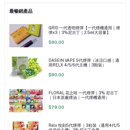
最暢銷產品
GRID 一代透明煙彈【一代煙機通用｜煙
彈x3｜3%尼古丁｜2.5ml大容量】
$80.00
DASEIN VAPE 5代煙彈（冰涼口感｜適
用RELX 4/5/6代主機｜3顆裝）
$80.00
FLORAL 花之咲 一代煙彈｜3% 尼古丁
｜日本原廠煙油｜一代煙機通用）
$79.00
Relx 悅刻5代煙彈 ｜3粒裝（通用4代/5