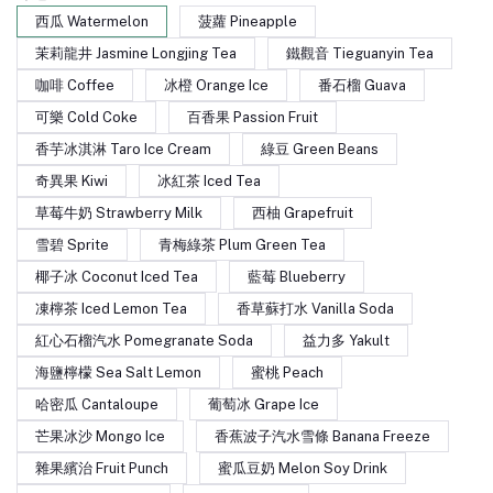
西瓜 Watermelon
菠蘿 Pineapple
茉莉龍井 Jasmine Longjing Tea
鐵觀音 Tieguanyin Tea
咖啡 Coffee
冰橙 Orange Ice
番石榴 Guava
可樂 Cold Coke
百香果 Passion Fruit
香芋冰淇淋 Taro Ice Cream
綠豆 Green Beans
奇異果 Kiwi
冰紅茶 Iced Tea
草莓牛奶 Strawberry Milk
西柚 Grapefruit
雪碧 Sprite
青梅綠茶 Plum Green Tea
椰子冰 Coconut Iced Tea
藍莓 Blueberry
凍檸茶 Iced Lemon Tea
香草蘇打水 Vanilla Soda
紅心石榴汽水 Pomegranate Soda
益力多 Yakult
海鹽檸檬 Sea Salt Lemon
蜜桃 Peach
哈密瓜 Cantaloupe
葡萄冰 Grape Ice
芒果冰沙 Mongo Ice
香蕉波子汽水雪條 Banana Freeze
雜果繽治 Fruit Punch
蜜瓜豆奶 Melon Soy Drink