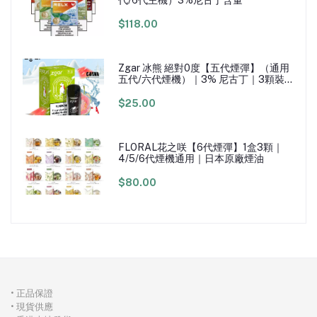
代/6代主機）3%尼古丁含量
$118.00
Zgar 冰熊 絕對0度【五代煙彈】（通用
五代/六代煙機）｜3% 尼古丁｜3顆裝｜
每顆400口
$25.00
FLORAL花之咲【6代煙彈】1盒3顆｜
4/5/6代煙機通用｜日本原廠煙油
$80.00
• 正品保證
• 現貨供應