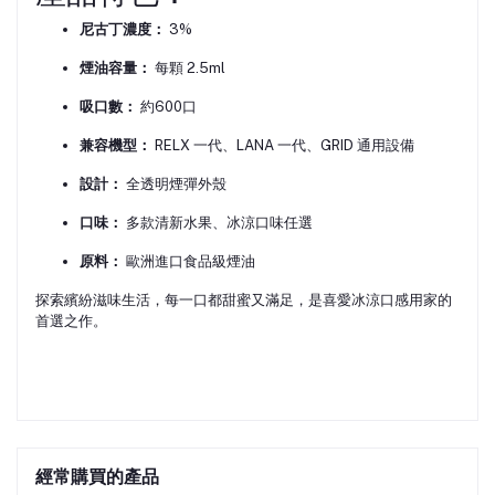
尼古丁濃度：
3%
煙油容量：
每顆 2.5ml
吸口數：
約600口
兼容機型：
RELX 一代、LANA 一代、GRID 通用設備
設計：
全透明煙彈外殼
口味：
多款清新水果、冰涼口味任選
原料：
歐洲進口食品級煙油
探索繽紛滋味生活，每一口都甜蜜又滿足，是喜愛冰涼口感用家的
首選之作。
經常購買的產品