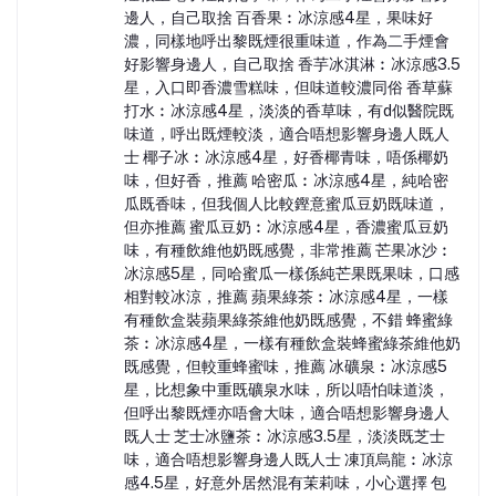
邊人，自己取捨 百香果︰冰涼感4星，果味好
濃，同樣地呼出黎既煙很重味道，作為二手煙會
好影響身邊人，自己取捨 香芋冰淇淋︰冰涼感3.5
星，入口即香濃雪糕味，但味道較濃同俗 香草蘇
打水︰冰涼感4星，淡淡的香草味，有d似醫院既
味道，呼出既煙較淡，適合唔想影響身邊人既人
士 椰子冰︰冰涼感4星，好香椰青味，唔係椰奶
味，但好香，推薦 哈密瓜︰冰涼感4星，純哈密
瓜既香味，但我個人比較鏗意蜜瓜豆奶既味道，
但亦推薦 蜜瓜豆奶︰冰涼感4星，香濃蜜瓜豆奶
味，有種飲維他奶既感覺，非常推薦 芒果冰沙︰
冰涼感5星，同哈蜜瓜一樣係純芒果既果味，口感
相對較冰涼，推薦 蘋果綠茶︰冰涼感4星，一樣
有種飲盒裝蘋果綠茶維他奶既感覺，不錯 蜂蜜綠
茶︰冰涼感4星，一樣有種飲盒裝蜂蜜綠茶維他奶
既感覺，但較重蜂蜜味，推薦 冰礦泉︰冰涼感5
星，比想象中重既礦泉水味，所以唔怕味道淡，
但呼出黎既煙亦唔會大味，適合唔想影響身邊人
既人士 芝士冰鹽茶︰冰涼感3.5星，淡淡既芝士
味，適合唔想影響身邊人既人士 凍頂烏龍︰冰涼
感4.5星，好意外居然混有茉莉味，小心選擇 包