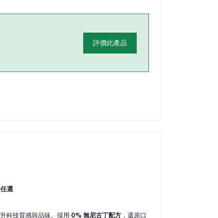
評價此產品
味任選
然，提升科技質感與品味。採用
0% 無尼古丁配方
，還原口