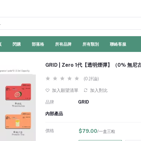
頁
閃購
部落格
所有品牌
所有類別
聯絡客服
GRID | Zero 1代【透明煙彈】（0% 
(0 評論)
加入願望清單
加入對比
品牌
GRID
內部產品
價格
$79.00
/一盒三粒