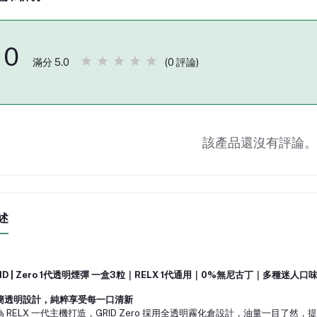
0
(0 評論)
滿分 5.0
該產品還沒有評論。
述
ID | Zero 1代透明煙彈 一盒3粒｜RELX 1代通用｜0%無尼古丁｜多種迷人口
簡透明設計，純粹享受每一口清新
為 RELX 一代主機打造，GRID Zero 採用全透明霧化倉設計，油量一目了