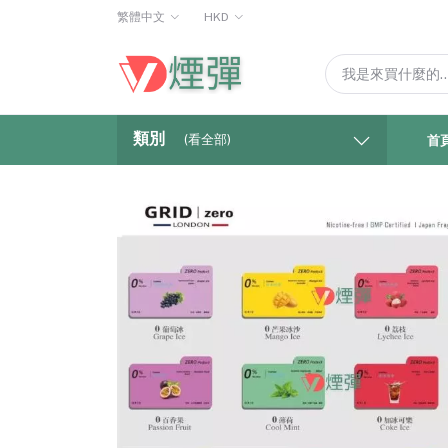
繁體中文
HKD
類別
(看全部)
首