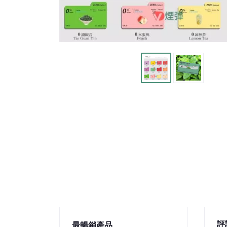
評
最暢銷產品