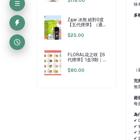
$118.00
味
多
Zgar 冰熊 絕對0度
【五代煙彈】（通用
五代/六代煙機）｜
3% 尼古丁｜3顆裝
$25.00
｜每顆400口
FLORAL花之咲【6
代煙彈】1盒3顆｜
4/5/6代煙機通用｜
日本原廠煙油
（
$80.00
完
無
超
每
為什
✔
✔
✔
✔