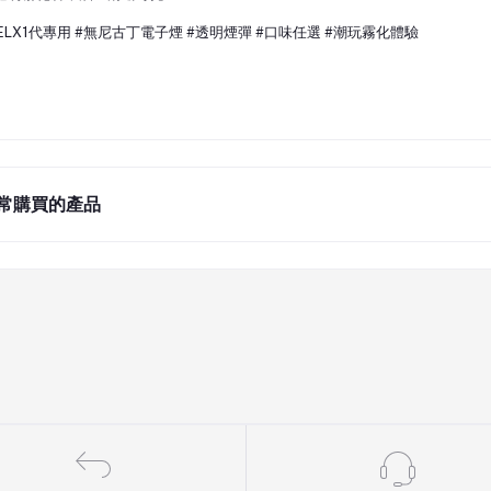
RELX1代專用 #無尼古丁電子煙 #透明煙彈 #口味任選 #潮玩霧化體驗
常購買的產品