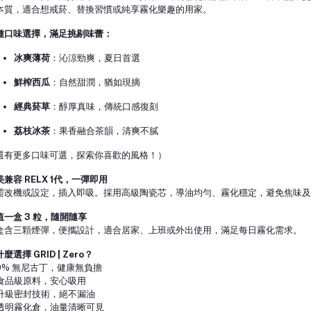
本質，適合想戒菸、替換習慣或純享霧化樂趣的用家。
種口味選擇，滿足挑剔味蕾：
冰爽薄荷
：沁涼勁爽，夏日首選
鮮榨西瓜
：自然甜潤，猶如現摘
經典菸草
：醇厚真味，傳統口感復刻
荔枝冰茶
：果香融合茶韻，清爽不膩
還有更多口味可選，探索你喜歡的風格！）
美兼容 RELX 1代，一彈即用
需改機或設定，插入即吸。採用高級陶瓷芯，導油均勻、霧化穩定，避免焦味及
值一盒 3 粒，隨開隨享
盒含三顆煙彈，便攜設計，適合居家、上班或外出使用，滿足每日霧化需求。
麼選擇 GRID | Zero？
 0% 無尼古丁，健康無負擔
 食品級原料，安心吸用
 升級密封技術，絕不漏油
 透明霧化倉，油量清晰可見