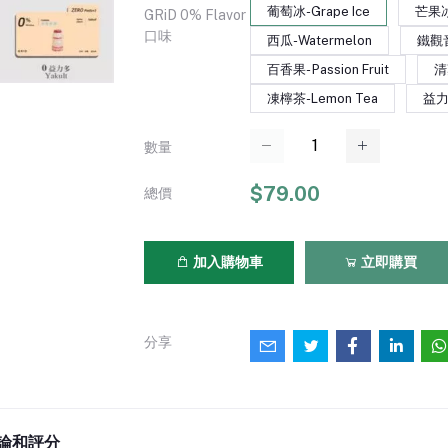
葡萄冰-Grape Ice
芒果冰
GRiD 0% Flavor
口味
西瓜-Watermelon
鐵觀音-
百香果- Passion Fruit
清
凍檸茶-Lemon Tea
益力多
數量
$79.00
總價
加入購物車
立即購買
分享
論和評分