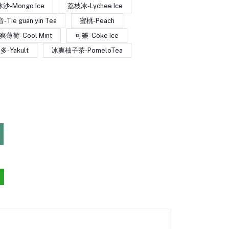
沙-Mongo Ice
荔枝冰-Lychee Ice
Tie guan yin Tea
蜜桃-Peach
爽薄荷- Cool Mint
可樂- Coke Ice
-Yakult
冰爽柚子茶-PomeloTea