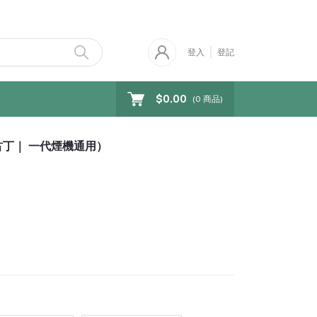
登入
登記
$0.00
(
0
商品)
無尼古丁｜ 一代煙機通用）