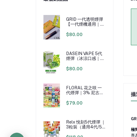
GRID 一代透明煙彈
【一代煙機通用｜煙
彈x3｜3%尼古丁｜
2.5ml大容量】
$80.00
DASEIN VAPE 5代
煙彈（冰涼口感｜適
用RELX 4/5/6代主
機｜3顆裝）
$80.00
FLORAL 花之咲 一
代煙彈｜3% 尼古丁
描
｜日本原廠煙油｜一
代煙機通用）
$79.00
GR
Relx 悅刻5代煙彈 ｜
3粒裝（通用4代/5
極
代/6代主機）3%尼
專
古丁含量