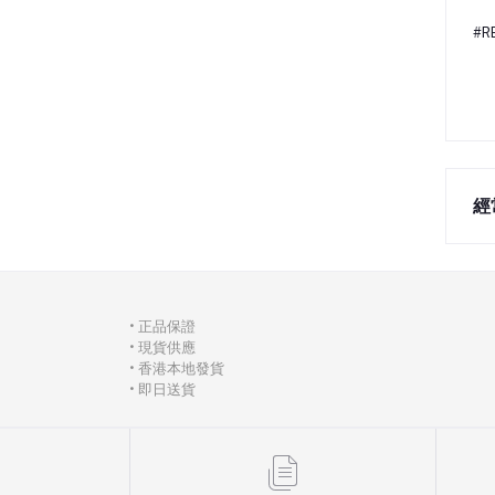
#
經
• 正品保證
• 現貨供應
• 香港本地發貨
• 即日送貨