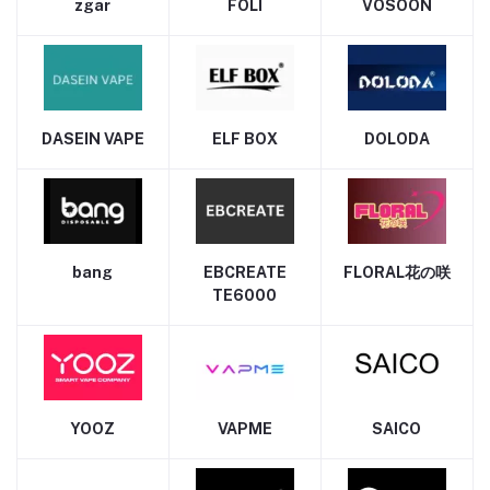
zgar
FOLI
VOSOON
DASEIN VAPE
ELF BOX
DOLODA
bang
EBCREATE
FLORAL花の咲
TE6000
YOOZ
VAPME
SAICO