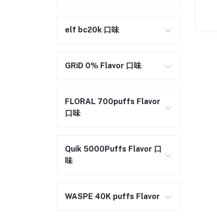
elf bc20k 口味
GRiD 0% Flavor 口味
FLORAL 700puffs Flavor
口味
Quik 5000Puffs Flavor 口
味
WASPE 40K puffs Flavor