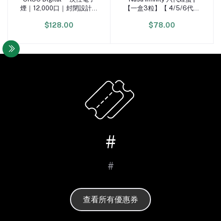
煙｜12,000口｜封閉設計免
【一盒3粒】【 4/5/6代電
充電
子煙機通用】3%
$128.00
$78.00
#
#
查看所有優惠券