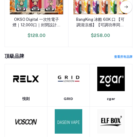
OKSO Digital 一次性電子
BangKing 冰酷 60K 口 【可
加入購物車
加入購物車
煙｜12,000口｜封閉設計免
調清涼感】【可調功率同氣
充電
流】【5%尼古丁】
$128.00
$258.00
頂級品牌
查看所有品牌
悅刻
GRID
zgar