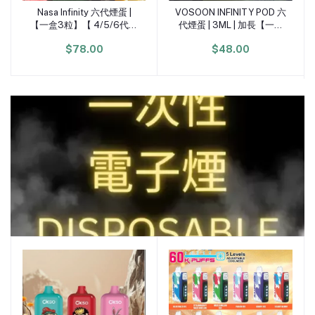
Nasa Infinity 六代煙蛋 |
VOSOON INFINITY POD 六
加入購物車
加入購物車
【一盒3粒】【 4/5/6代電
代煙蛋 | 3ML | 加長【一盒
子煙機通用】3%
一粒】【 4/5/6代電子煙機
$78.00
$48.00
通用】
一次性電子煙