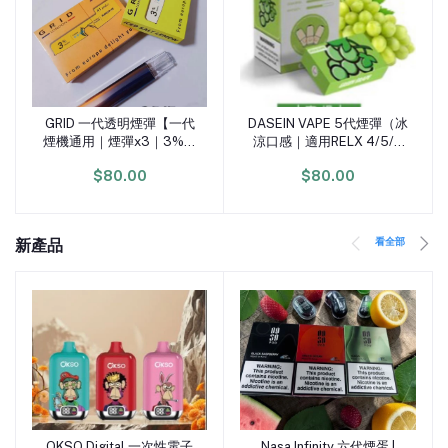
GRID 一代透明煙彈【一代
DASEIN VAPE 5代煙彈（冰
加入購物車
加入購物車
煙機通用｜煙彈x3｜3%尼
涼口感｜適用RELX 4/5/6
古丁｜2.5ml大容量】
代主機｜3顆裝）
$80.00
$80.00
看全部
新產品
OKSO Digital 一次性電子
Nasa Infinity 六代煙蛋 |
加入購物車
加入購物車